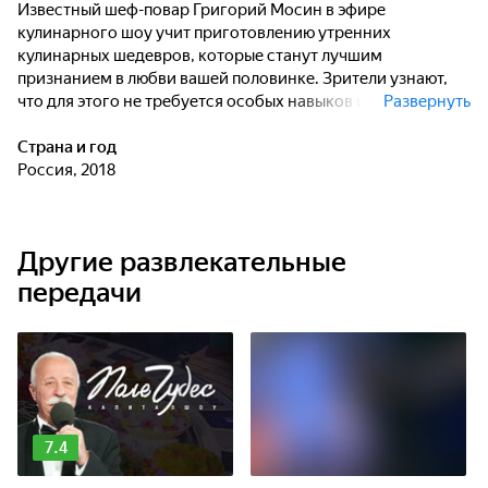
Известный шеф-повар Григорий Мосин в эфире
Лимонад из клюквы: сок лайма, лед, минеральная вода,
кулинарного шоу учит приготовлению утренних
клюква, свежая мята, сироп бузины, сироп агавы или
кленовый сироп
кулинарных шедевров, которые станут лучшим
признанием в любви вашей половинке. Зрители узнают,
что для этого не требуется особых навыков и мастерства
Развернуть
– только вдохновение и фантазия! В каждом выпуске –
множество необычных идей для полезных и питательных
Страна и год
блюд, ведь завтрак – не просто важная часть дневного
Россия, 2018
рациона, а заряд позитивных эмоций на весь день.
Другие развлекательные
передачи
7.4