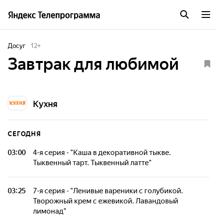
Досуг
12
+
Завтрак для любимой
Кухня
СЕГОДНЯ
03:00
4-я серия - "Каша в декоративной тыкве.
Тыквенный тарт. Тыквенный латте"
Известный шеф-повар Григорий Мосин в эфире
кулинарного шоу учит приготовлению утренних
03:25
7-я серия - "Ленивые вареники с голубикой.
кулинарных шедевров, которые станут лучшим
Творожный крем с ежевикой. Лавандовый
признанием в любви вашей половинке. Зрители узнают,
лимонад"
что для этого не требуется особых навыков и мастерства -