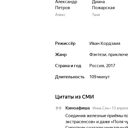
Александр
Диана
Петров
Пожарская
Алекс
Таня
Режиссёр
Иван Кордзаия
Жанр
фэнтези, приключ
Страна и год
Россия, 2017
Длительность
109 минут
Цитаты из СМИ
Киноафиша
Инна Син
•
13 апрел
Соединив железные приёмы по
экстрасенсов» и даже «Поля ч
Сироткин создали уникальный 