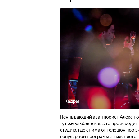
Кадры
Неунывающий авантюрист Алекс поп
тут же влюбляется. Это происходит н
студию, где снимают телешоу про э
популярной программы выясняется, 