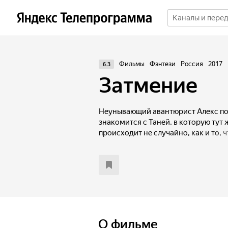
Фильмы
Фэнтези
Россия
2017
6.3
Затмение
Неунывающий авантюрист Алекс по
знакомится с Таней, в которую тут 
происходит не случайно, как и то, 
студию, где снимают телешоу про э
прямого эфира этой популярной пр
Таню наложено заклятье, она обреч
отчуждение со стороны близких. Ал
становится пешкой в опасной игре
Теперь парню предстоит сделать не
девушку от заклятья можно только 
себя, и это может стоить ему жизни
О фильме