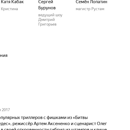
Катя Кабак
Сергей
Семён Лопатин
Бурунов
Кристина
магистр Рустам
ведущий шоу
Дмитрий
Григорьев
ения
я 2017
пулярных триллеров с фишками из «Битвы
удес», режиссёр Артем Аксененко и сценарист Олег
в своей откровенности гибрид из штампов и клише.