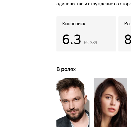
одиночество и отчуждение со сторо
становится пешкой в опасной игре
предстоит сделать нелёгкий выбор:
добровольно взяв его на себя, и эт
Кинопоиск
Ре
6.3
65 389
В ролях