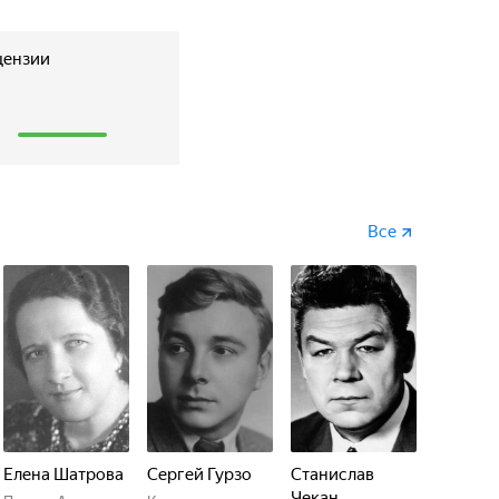
цензии
1
Все
Елена Шатрова
Сергей Гурзо
Станислав
Чекан