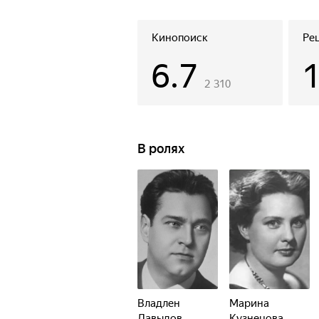
Кинопоиск
Ре
6.7
2 310
В ролях
Владлен
Марина
Давыдов
Кузнецова