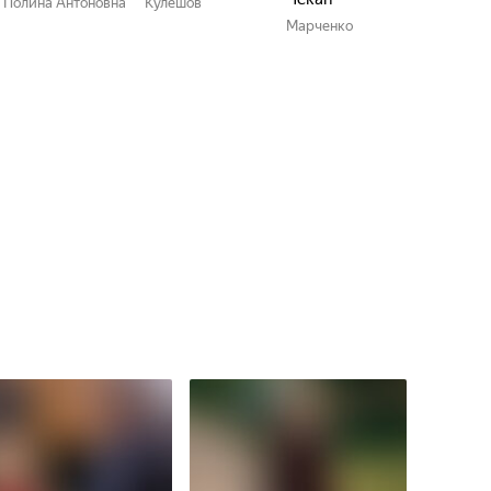
Полина Антоновна
Кулешов
Марченко