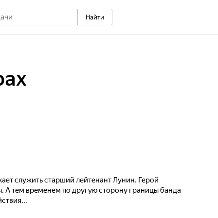
Найти
рах
жает служить старший лейтенант Лунин. Герой
ы. А тем временем по другую сторону границы банда
ствия...