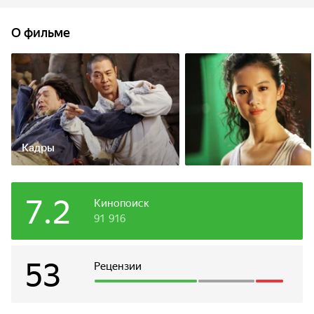
он находит легендарный посох великого воина Царя
Обезьян...
О фильме
Кадры
7.2
Кинопоиск
91 916
53
Рецензии