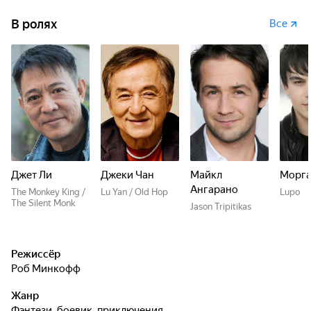
В ролях
Все
Джет Ли
Джеки Чан
Майкл
Морга
Ангарано
The Monkey King /
Lu Yan / Old Hop
Lupo
The Silent Monk
Jason Tripitikas
Режиссёр
Роб Минкофф
Жанр
фэнтези, боевик, приключения