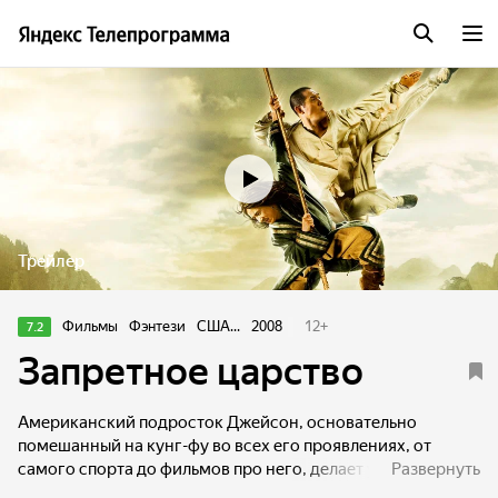
Трейлер
Фильмы
Фэнтези
США...
2008
12
+
7.2
Запретное царство
Американский подросток Джейсон, основательно
помешанный на кунг-фу во всех его проявлениях, от
самого спорта до фильмов про него, делает удивительное
Развернуть
открытие: в одном из магазинчиков в китайском квартале