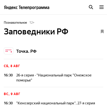
Познавательное
12
+
Заповедники РФ
Точка. РФ
СБ, 8 АВГ
16:30
26-я серия - "Национальный парк "Онежское
поморье"
В эти деревни на берегу Белого моря не ведет ни одна
дорога. Здесь нет машин, а есть только лодки и снегоходы.
ВС, 9 АВГ
Прекрасные пляжи, но не бывает толп отдыхающих. Это
национальный парк "Онежское Поморье", где бережно
16:30
"Кенозерский национальный парк", 27-я серия
сохраняют национальные традиции, природу, и еще - свою