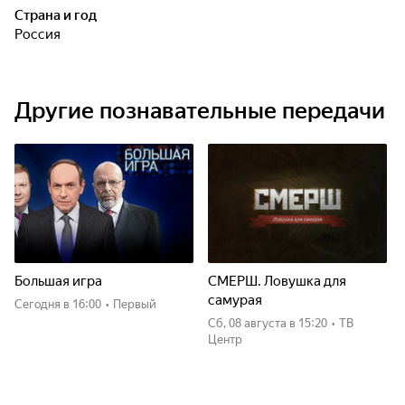
Страна и год
тем, чтобы дать зрителям почувствовать колорит этих
Россия
удивительных мест.
Другие познавательные передачи
Большая игра
СМЕРШ. Ловушка для
самурая
Сегодня
в 16:00
•
Первый
сб, 08 августа
в 15:20
•
ТВ
Центр