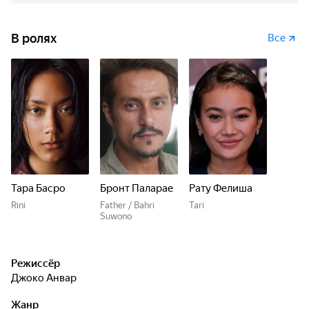
В ролях
Все
Тара Басро
Бронт Паларае
Рату Фелиша
Rini
Father / Bahri
Tari
Suwono
Режиссёр
Джоко Анвар
Жанр