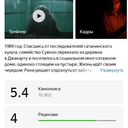
Трейлер
Кадры
1984 год. Спасшись от последователей сатанинского
культа, семейство Сувоно переехало из деревни
в Джакарту и поселилось в социальном многоэтажном
доме, одиноко стоящем на пустыре. Жизнь идёт своим
чередом: Рини решает отдохнуть от заботы о младших
Развернуть
братьях и поехать учиться, Тони пытается подружиться
с местной красавицей, Бонди с друзьями находит
5.4
недалеко от дома могильную плиту. В новостях говорят
Кинопоиск
о надвигающемся мощном тайфуне, а в доме начинает
10 802
твориться какая-то мистика, и вскоре происходит
страшный несчастный случай.
4
Рецензии