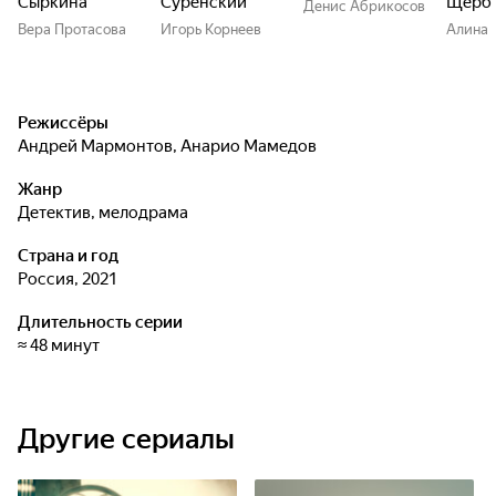
Сыркина
Суренский
Щерб
Денис Абрикосов
Вера Протасова
Игорь Корнеев
Алина 
Режиссёры
Андрей Мармонтов
,
Анарио Мамедов
Жанр
детектив, мелодрама
Страна и год
Россия, 2021
Длительность серии
≈ 48 минут
Другие сериалы