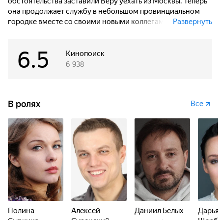
обстоятельства заставили Веру уехать из Москвы. Теперь
она продолжает службу в небольшом провинциальном
городке вместе со своими новыми коллегами:
Развернуть
оперативниками Игорем Корнеевым и Денисом
Абрикосовым, криминалистом Алиной Ломовой
6.5
и судмедэкспертом Алексеем Бережным. Каждый день
Кинопоиск
они сталкиваются с запутанными преступлениями
6 938
и головоломками, а серьезные опасности на службе
переплетаются у героев с непростыми личными
отношениями.
В ролях
Все
Полина
Алексей
Даниил Белых
Дарья