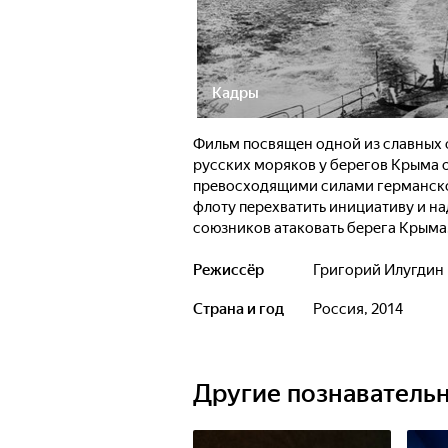
Кадры
Фильм посвящен одной из славных 
русских моряков у берегов Крыма о
превосходящими силами германско
флоту перехватить инициативу и на
союзников атаковать берега Крыма
Режиссёр
Григорий Илугдин
Страна и год
Россия, 2014
Другие познаватель