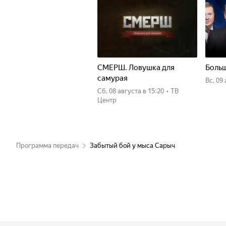
СМЕРШ. Ловушка для
Больш
самурая
вс, 09
сб, 08 августа
в 15:20
•
ТВ
Центр
Программа передач
Забытый бой у мыса Сарыч