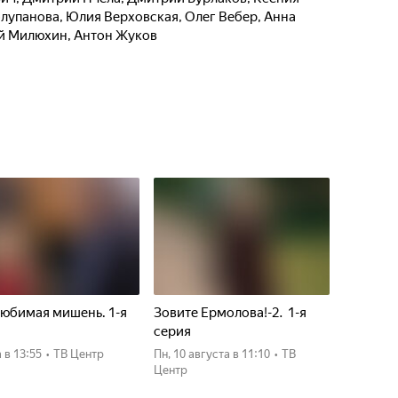
олупанова
,
Юлия Верховская
,
Олег Вебер
,
Анна
й Милюхин
,
Антон Жуков
юбимая мишень. 1-я
Зовите Ермолова!-2. 1-я
я
серия
а
в 13:55
•
ТВ Центр
пн, 10 августа
в 11:10
•
ТВ
Центр