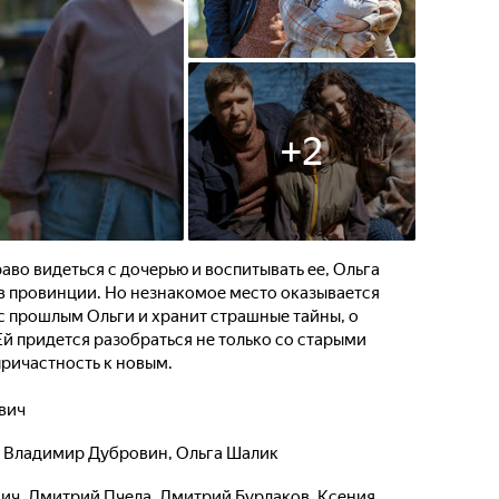
+
2
аво видеться с дочерью и воспитывать ее, Ольга
 в провинции. Но незнакомое место оказывается
 прошлым Ольги и хранит страшные тайны, о
Ей придется разобраться не только со старыми
причастность к новым.
вич
,
Владимир Дубровин
,
Ольга Шалик
вич
,
Дмитрий Пчела
,
Дмитрий Бурлаков
,
Ксения