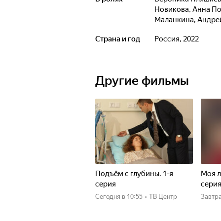
Новикова
,
Анна П
Маланкина
,
Андре
Страна и год
Россия, 2022
Другие фильмы
Подъём с глубины. 1-я
Моя л
серия
сери
Сегодня
в 10:55
•
ТВ Центр
Завтр