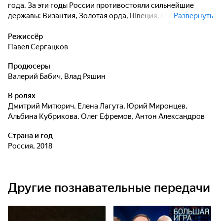
года. За эти годы России противостояли сильнейшие
державы: Византия, Золотая орда, Швеция, Османская
Развернуть
империя, Персия. Зритель узнает об особенностях
вооружения и тактиках ведения боя на разных этапах
Режиссёр
отечественной истории, увидит реконструкцию
Павел Сергацков
малоизвестных сражений князя Святослава и Владимира
Продюсеры
Мономаха, Богдана Хмельницкого и Алексея
Валерий Бабич
,
Влад Ряшин
Михайловича Тишайшего, Кутузова и Багратиона.
В ролях
Дмитрий Митюрич
,
Елена Лагута
,
Юрий Миронцев
,
Альбина Кубрикова
,
Олег Ефремов
,
Антон Александров
Страна и год
Россия, 2018
Другие познавательные передачи