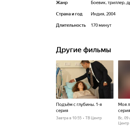
Жанр
боевик, триллер,
Страна и год
Индия, 2004
Длительность
170 минут
Другие фильмы
Подъём с глубины. 1-я
Моя л
серия
сери
Завтра
в 10:55
•
ТВ Центр
вс, 09
Центр