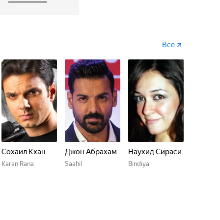
Все
Сохаил Кхан
Джон Абрахам
Наухид Сираси
Karan Rana
Saahil
Bindiya