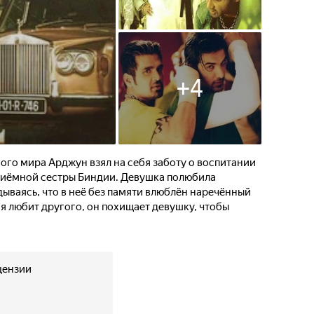
+
4
ого мира Арджун взял на себя заботу о воспитании
риёмной сестры Биндии. Девушка полюбила
дываясь, что в неё без памяти влюблён наречённый
ия любит другого, он похищает девушку, чтобы
цензии
1