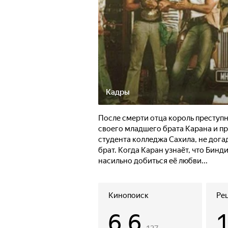
Кадры
После смерти отца король преступн
своего младшего брата Карана и п
студента колледжа Сахила, не дога
брат. Когда Каран узнаёт, что Бинд
насильно добиться её любви...
Кинопоиск
Ре
6.6