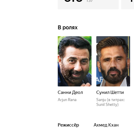
137
В ролях
Санни Деол
Сунил Шетти
Arjun Rana
Sanju (в титрах:
Sunil Shetty)
Режиссёр
Ахмед Кхан