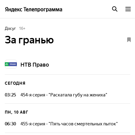
Досуг
16
+
За гранью
НТВ Право
СЕГОДНЯ
03:25
454-я серия - "Раскатала губу на жениха"
Из-за размера своих губ невеста не может выйти замуж.
Против свадьбы выступает будущая свекровь. Женщина
ПН, 10 АВГ
хочет, чтобы невестка рожала ей внуков, а не
перекраивала себя с помощью хирургов. Неужели для
06:30
455-я серия - "Пять часов смертельных пыток"
матери жениха размер действительно имеет значение?
Этот год у жительницы Ростовской области начался с