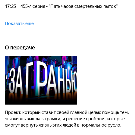
кошмара: её дочь зверски убил зять прямо в новогоднюю
17:25
455-я серия - "Пять часов смертельных пыток"
ночь. После истязаний на лице и теле женщины не было
живого места. Когда убийца понесёт заслуженное
Этот год у жительницы Ростовской области начался с
наказание?
кошмара: её дочь зверски убил зять прямо в новогоднюю
Показать ещё
ночь. После истязаний на лице и теле женщины не было
живого места. Когда убийца понесёт заслуженное
наказание?
О передаче
Проект, который ставит своей главной целью помощь тем,
чья жизнь вышла за рамки, и решение проблем, которые
смогут вернуть жизнь этих людей в нормальное русло.