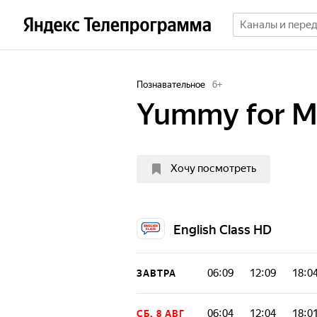
Познавательное
6
+
Yummy for 
Хочу посмотреть
English Class HD
06:09
12:09
18:0
ЗАВТРА
06:04
12:04
18:0
СБ, 8 АВГ