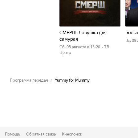
СМЕРШ. Ловушка для
Больш
самурая
вс, 09
сб, 08 августа
в 15:20
•
ТВ
Центр
Программа передач
Yummy for Mummy
Помощь
Обратная связь
Кинопоиск