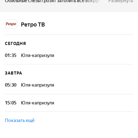
Обильные слёзы грозят затопить все вокруг. Поток слёз не
Развернуть
ослабевает. Юля начинает тонуть...
Ретро ТВ
СЕГОДНЯ
01:35
Юля-капризуля
ЗАВТРА
05:30
Юля-капризуля
15:05
Юля-капризуля
Показать ещё