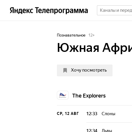
Познавательное
12
+
Южная Афр
Хочу посмотреть
The Explorers
12:33
Слоны
СР, 12 АВГ
Южная Африка - 
природными дос
12:34
Львы