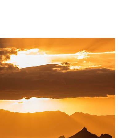
это удивительный регион, богатый культурой,
топримечательностями и разнообразием животного