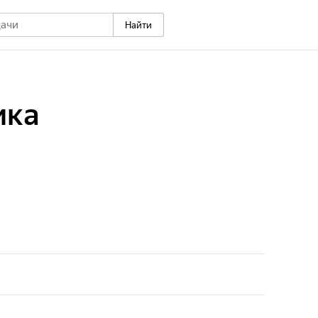
Найти
ика
это удивительный регион, богатый культурой,
топримечательностями и разнообразием животного