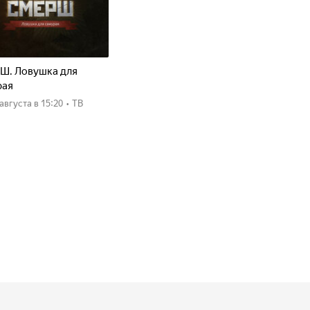
Ш. Ловушка для
рая
8 августа
в 15:20
•
ТВ