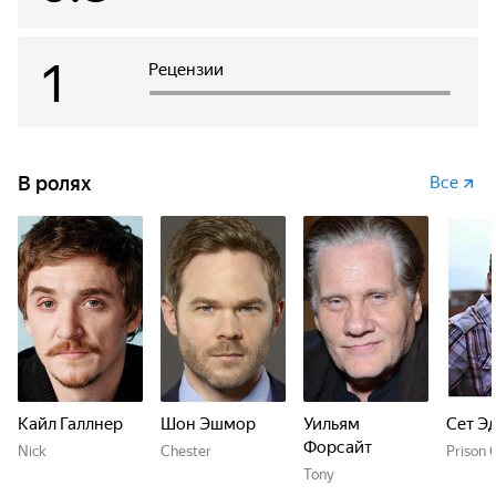
1
Рецензии
В ролях
Все
Кайл Галлнер
Шон Эшмор
Уильям
Сет Э
Форсайт
Nick
Chester
Prison 
Tony