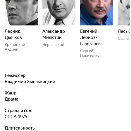
Леонид
Александр
Евгений
Лесь 
Дьячков
Милютин
Леонов-
Савчен
Гладышев
Криницкий
Чернявский
Андрей
Сергей
Никитенко
Режиссёр
Владимир Хмельницкий
Жанр
драма
Страна и год
СССР, 1975
Длительность