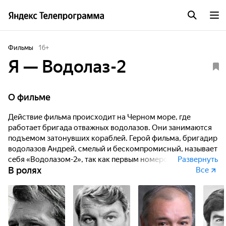
Фильмы
16
+
Я — Водолаз-2
О фильме
Действие фильма происходит на Черном море, где
работает бригада отважных водолазов. Они занимаются
подъемом затонувших кораблей. Герой фильма, бригадир
водолазов Андрей, смелый и бескомпромисный, называет
себя «Водолазом-2», так как первым номером остается
Развернуть
В ролях
Нептун. Фильм повествует об опасном и
Все
самоотверженном труде «Водолаза-2», готового прийти
на помощь людям в море и на суше...