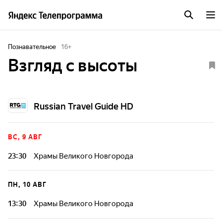
Познавательное
16
+
Взгляд с высоты
Russian Travel Guide HD
ВС, 9 АВГ
23:30
Храмы Великого Новгорода
Лучше умереть, чем своих богов отдать на поругание", -
заявили новгородцы, не желавшие менять свои языческие
ПН, 10 АВГ
верования на христианство. Тогда посланцы князя
Владимира стали действовать силой. Огнем и мечом. Так в
13:30
Храмы Великого Новгорода
X веке крестили древний Новгород. Но в этом огне
родилась новая сила этих мест. Христианство объединило
Лучше умереть, чем своих богов отдать на поругание", -