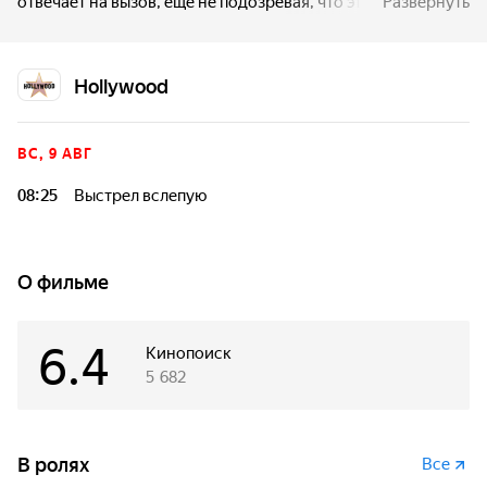
отвечает на вызов, еще не подозревая, что этот выезд
Развернуть
разделит его жизнь на до и после.
Hollywood
ВС, 9 АВГ
08:25
Выстрел вслепую
О фильме
6.4
Кинопоиск
5 682
В ролях
Все