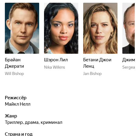
Брайан
Шэрон Лил
Бетани Джои
Джим 
Джерати
Ленц
Nika Wilkins
Sergea
Will Bishop
Jan Bishop
Режиссёр
Майкл Нелл
Жанр
триллер, драма, криминал
Страна и год