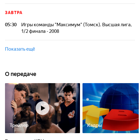
Высшая лига КВН - главная телевизионная лига
Международного Союза КВН. После возрождения КВН в
ЗАВТРА
1986 году была единственной официальной лигой.
05:30
Игры команды "Максимум" (Томск). Высшая лига,
1/2 финала - 2008
Высшая лига КВН - главная телевизионная лига
Международного Союза КВН. После возрождения КВН в
Показать ещё
1986 году была единственной официальной лигой.
О передаче
Трейлер
Кадры