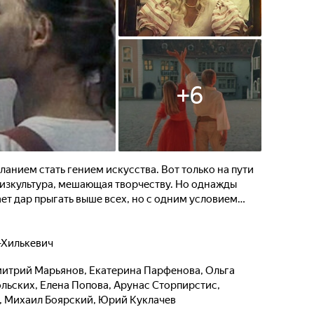
+
6
ланием стать гением искусства. Вот только на пути
изкультура, мешающая творчеству. Но однажды
ет дар прыгать выше всех, но с одним условием…
-Хилькевич
итрий Марьянов
,
Екатерина Парфенова
,
Ольга
ольских
,
Елена Попова
,
Арунас Сторпирстис
,
,
Михаил Боярский
,
Юрий Куклачев