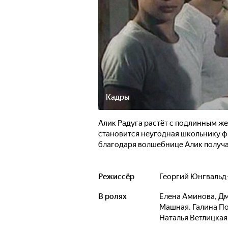
Кадры
Алик Радуга растёт с подлинным же
становится неугодная школьнику ф
благодаря волшебнице Алик получа
Режиссёр
Георгий Юнгвальд
В ролях
Елена Аминова
,
Дм
Машная
,
Галина П
Наталья Ветлицкая