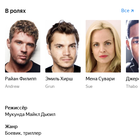
В ролях
Все
Райан Филипп
Эмиль Хирш
Мена Сувари
Джере
Andrew
Grun
Sue
Thabo
Режиссёр
Мукунда Майкл Дьюил
Жанр
боевик, триллер