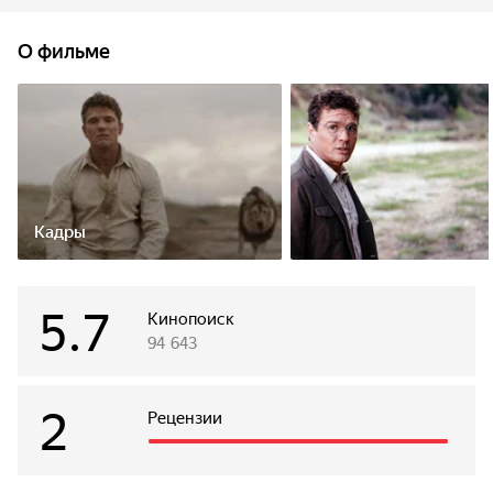
посреди заповедника, и теперь пассажиры вынуждены
сражаться не только с людьми, но и с гиенами,
О фильме
леопардами и львами.
Кадры
5.7
Кинопоиск
94 643
2
Рецензии