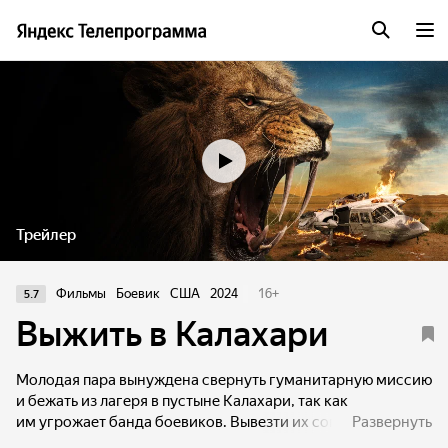
Трейлер
Фильмы
Боевик
США
2024
16
+
5.7
Выжить в Калахари
Молодая пара вынуждена свернуть гуманитарную миссию
и бежать из лагеря в пустыне Калахари, так как
им угрожает банда боевиков. Вывезти их соглашается
Развернуть
пилот-контрабандист. Однако самолёт терпит крушение