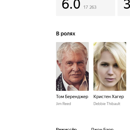
6.0
17 263
В ролях
Том Беренджер
Кристен Хагер
Jim Reed
Debbie Thibault
Режиссёр
Джон Барр