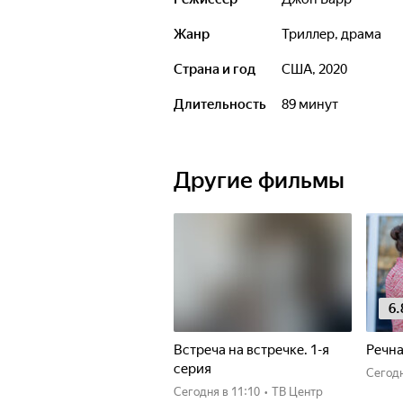
Жанр
триллер, драма
Страна и год
США, 2020
Длительность
89 минут
Другие фильмы
6.
Встреча на встречке. 1-я
Речна
серия
Сегод
Сегодня
в 11:10
•
ТВ Центр