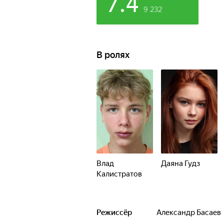
7.4
9 232
В ролях
Влад
Даяна Гудз
Калистратов
Режиссёр
Александр Басаев