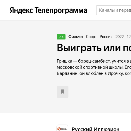
Фильмы
Спорт
Россия
2022
12
7.4
Выиграть или п
Гришка — борец-самбист, учится в
московской спортивной школы. Ег
Варданин, он влюблен в Ирочку, ко
на одной параллели и симпатизиру
в роскошном загородном доме, ег
обеспечены, их сын должен быть л
не имеет права на ошибки и несов
напротив, прививает сыну такие пон
отвага и справедливость. Наканун
в спортшколе отец Гришки попадает
в реанимации. Тем временем, Алеш
устранить конкурента.
Русский Иллюзион