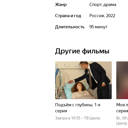
Жанр
спорт, драма
Страна и год
Россия, 2022
Длительность
95 минут
Другие фильмы
Подъём с глубины. 1-я
Моя л
серия
сери
Завтра
в 10:55
•
ТВ Центр
вс, 09
Центр