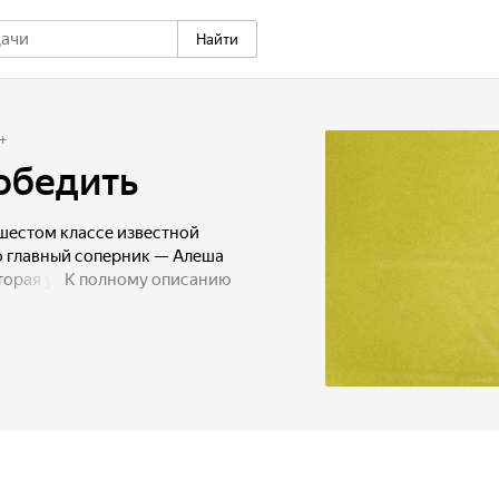
Найти
+
обедить
 шестом классе известной
о главный соперник — Алеша
торая учится с ними
К полному описанию
ет Грише. Алеша живет
о родители хорошо
учшим из лучших — он
ершенство. Отец Гришки,
ятия как честь, достоинство,
е серьезных соревнований
 в аварию и оказывается
а всеми силами пытается