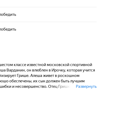
победить
победить
 шестом классе известной московской спортивной
ша Варданин, он влюблен в Ирочку, которая учится
атизирует Грише. Алеша живет в роскошном
рошо обеспечены, их сын должен быть лучшим
ошибки и несовершенство. Отец Гришки, напротив,
Развернуть
есть, достоинство, отвага и справедливость.
в спортшколе отец Гришки попадает в аварию
временем, Алеша всеми силами пытается устранить