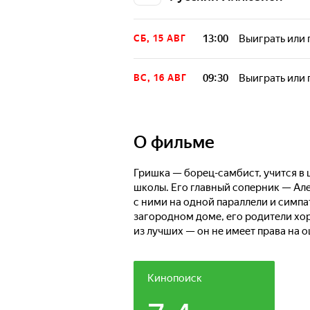
13:00
Выиграть или 
СБ, 15 АВГ
09:30
Выиграть или 
ВС, 16 АВГ
О фильме
Гришка — борец-самбист, учится в
школы. Его главный соперник — Але
с ними на одной параллели и симп
загородном доме, его родители хо
из лучших — он не имеет права на 
прививает сыну такие понятия как ч
Накануне серьезных соревнований 
и оказывается в реанимации. Тем 
Кинопоиск
конкурента.