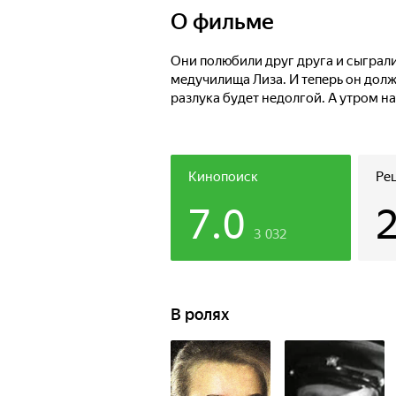
О фильме
Они полюбили друг друга и сыграли
медучилища Лиза. И теперь он долж
разлука будет недолгой. А утром на
Кинопоиск
Ре
7.0
3 032
В ролях