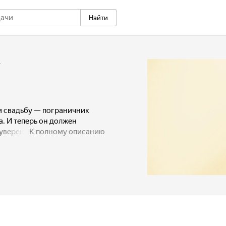
Найти
+
и свадьбу — пограничник
. И теперь он должен
уверены, что разлука будет
К полному описанию
.