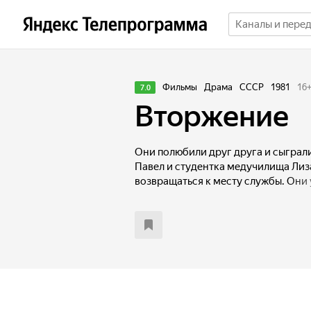
Фильмы
Драма
СССР
1981
16
7.0
Вторжение
Они полюбили друг друга и сыграл
Павел и студентка медучилища Лиза
возвращаться к месту службы. Они 
недолгой. А утром началась война..