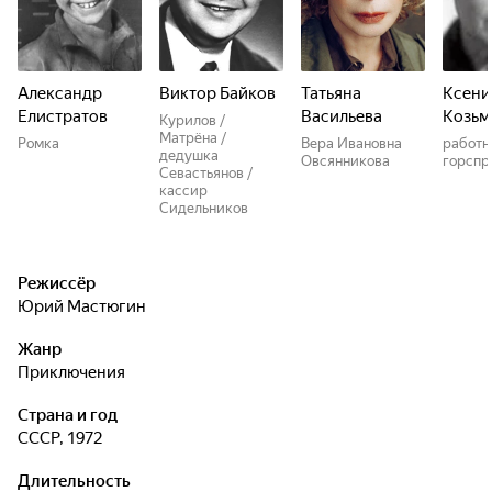
Александр
Виктор Байков
Татьяна
Ксени
Елистратов
Васильева
Козьм
Курилов /
Матрёна /
Ромка
Вера Ивановна
работн
дедушка
Овсянникова
горспр
Севастьянов /
кассир
Сидельников
Режиссёр
Юрий Мастюгин
Жанр
приключения
Страна и год
СССР, 1972
Длительность