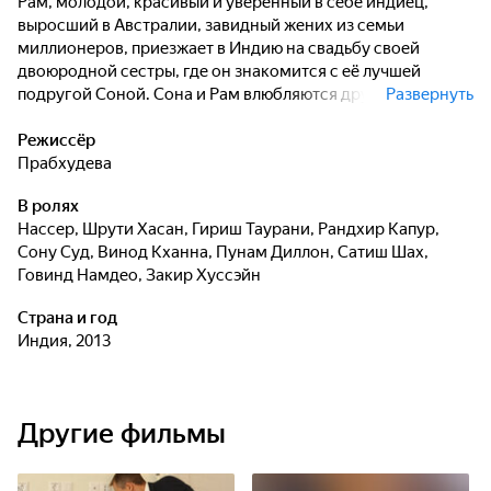
Рам, молодой, красивый и уверенный в себе индиец,
выросший в Австралии, завидный жених из семьи
миллионеров, приезжает в Индию на свадьбу своей
двоюродной сестры, где он знакомится с её лучшей
подругой Соной. Сона и Рам влюбляются друг в друга с
Развернуть
первого взгляда, но их любовь поджидают препятствия,
причина которых кроется не только в том, что Рам вырос в
Режиссёр
большом городе в Австралии, а Сона родом из маленькой
Прабхудева
традиционной индийской деревушки, но и в том, что брат
В ролях
Соны и мать Рама не особо симпатизируют друг другу и
Нассер
,
Шрути Хасан
,
Гириш Таурани
,
Рандхир Капур
,
не в восторге от этого союза. Поскольку Сона сирота, её
Сону Суд
,
Винод Кханна
,
Пунам Диллон
,
Сатиш Шах
,
брат - единственный, кто принимает решение, можно ли
Говинд Намдео
,
Закир Хуссэйн
его сестре встречаться с богатым красавцем из
Австралии или нет...
Страна и год
Индия, 2013
Другие фильмы