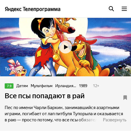
Трейлер
Детям
Мультфильм
Ирландия...
1989
12
+
7.9
Все псы попадают в рай
Пес по имени Чарли Баркин, занимавшийся азартными
играми, погибает от лап питбуля Тупорыла и оказывается
в раю — просто потому, что все псы обязательно попадают
Развернуть
в рай. Однако Чарли так хочет рассчитаться со своим