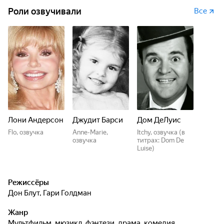
Роли озвучивали
Все
Лони Андерсон
Джудит Барси
Дом ДеЛуис
Flo, озвучка
Anne-Marie,
Itchy, озвучка (в
озвучка
титрах: Dom De
Luise)
Режиссёры
Дон Блут
,
Гари Голдман
Жанр
мультфильм, мюзикл, фэнтези, драма, комедия,