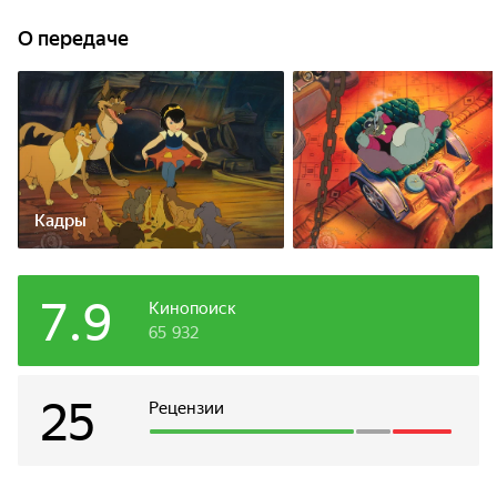
убийцей, что возвращается в мир живых.
О передаче
Кадры
7.9
Кинопоиск
65 932
25
Рецензии