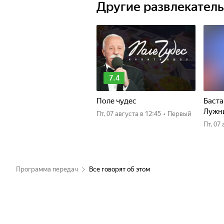
Другие развлекател
7.4
Поле чудес
Баста
Лужн
пт, 07 августа
в 12:45
•
Первый
пт, 0
Программа передач
Все говорят об этом