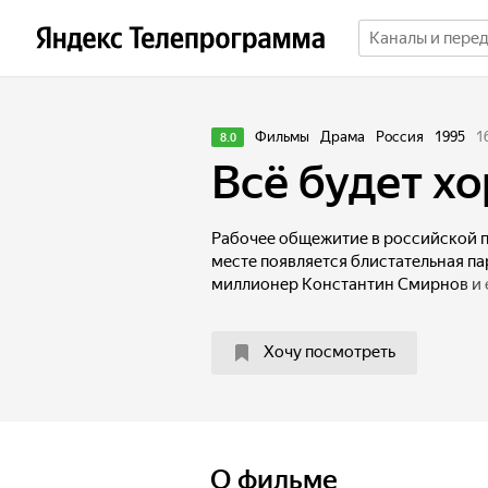
Фильмы
Драма
Россия
1995
1
8.0
Всё будет х
Рабочее общежитие в российской п
месте появляется блистательная па
миллионер Константин Смирнов и 
лауреат Пётр. Пока Смирнов, встр
времен «совка», готовит свадьбу её
Хочу посмотреть
красавицу-невесту и пытается украс
О фильме