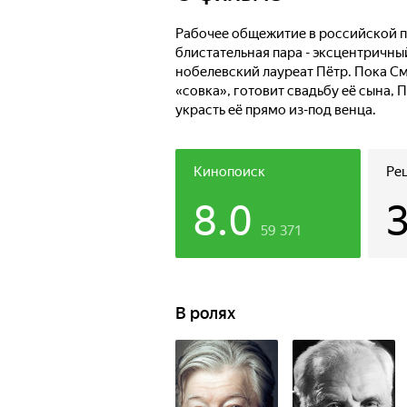
Рабочее общежитие в российской п
блистательная пара - эксцентричн
нобелевский лауреат Пётр. Пока С
«совка», готовит свадьбу её сына, 
украсть её прямо из-под венца.
Кинопоиск
Ре
8.0
59 371
В ролях