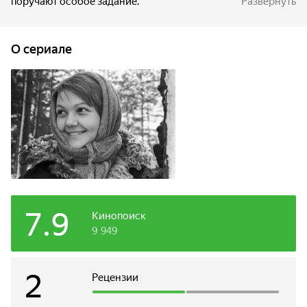
поручают особое задание.
Развернуть
O сериале
7.9
Кинопоиск
9 949
2
Рецензии