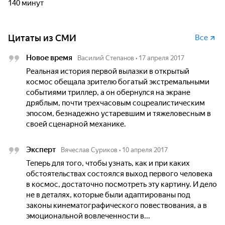
140 минут
Цитаты из СМИ
Все
Новое время
Василий Степанов
•
17 апреля 2017
Реальная история первой вылазки в открытый
космос обещала зрителю богатый экстремальными
событиями триллер, а он обернулся на экране
дряблым, почти трехчасовым соцреалистическим
эпосом, безнадежно устаревшим и тяжеловесным в
своей сценарной механике.
Эксперт
Вячеслав Суриков
•
10 апреля 2017
Теперь для того, чтобы узнать, как и при каких
обстоятельствах состоялся выход первого человека
в космос, достаточно посмотреть эту картину. И дело
не в деталях, которые были адаптированы под
законы кинематографического повествования, а в
эмоциональной вовлеченности в...