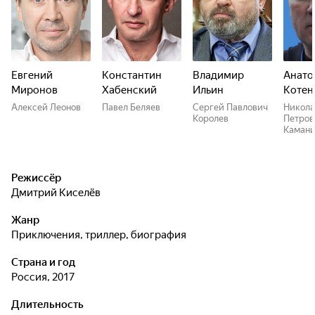
Евгений
Константин
Владимир
Анато
Миронов
Хабенский
Ильин
Котен
Алексей Леонов
Павел Беляев
Сергей Павлович
Никол
Королев
Петров
Каман
Режиссёр
Дмитрий Киселёв
Жанр
приключения, триллер, биография
Страна и год
Россия, 2017
Длительность