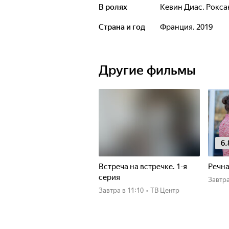
В ролях
Кевин Диас
,
Рокса
Страна и год
Франция, 2019
Другие фильмы
6.
Встреча на встречке. 1-я
Речна
серия
Завтр
Завтра
в 11:10
•
ТВ Центр