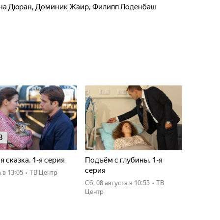
на Дюран
,
Доминик Жаир
,
Филипп Лоденбаш
8
я сказка. 1-я серия
Подъём с глубины. 1-я
серия
а
в 13:05
•
ТВ Центр
сб, 08 августа
в 10:55
•
ТВ
Центр