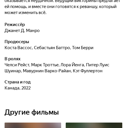
оказывается неудачной. Ведущий викторины предлагает
ей помощь, и вместе они готовятся к реваншу, который
может изменить всё.
Режиссёр
Джанет Д. Манро
Продюсеры
Коста Вассос
,
Себастьян Баттро
,
Том Берри
В ролях
Челси Рейст
,
Марк Троттье
,
Лора Йенга
,
Питер Луис
Шуинар
,
Мавурнин Варко-Райан
,
Кэт Фуллертон
Страна и год
Канада, 2022
Другие фильмы