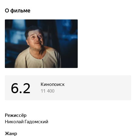
ещё идут ожесточенные бои и воспоминания с фронта
настигают героиню каждый день в мирной жизни… ведь
О фильме
каждый день на войне как последний.
6.2
Кинопоиск
11 400
Режиссёр
Николай Гадомский
Жанр