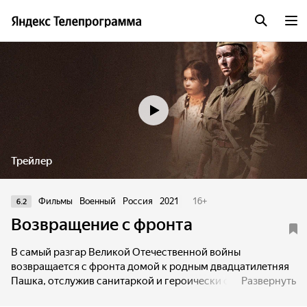
Трейлер
Фильмы
Военный
Россия
2021
16
+
6.2
Возвращение с фронта
В самый разгар Великой Отечественной войны
возвращается с фронта домой к родным двадцатилетняя
Пашка, отслужив санитаркой и героически спасая
Развернуть
раненых солдат. Параллельно на Западном фронте всё