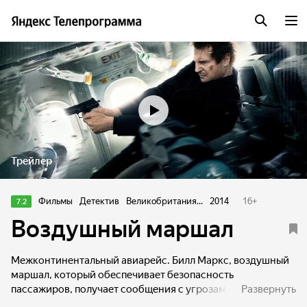
Трейлер
Фильмы
Детектив
Великобритания...
2014
16
+
7.2
Воздушный маршал
Межконтинентальный авиарейс. Билл Маркс, воздушный
маршал, который обеспечивает безопасность
пассажиров, получает сообщения с угрозами от маньяка-
Развернуть
террориста. Преступник просчитал все ходы и подставил