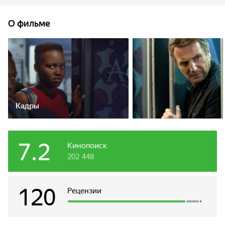
под обвинение самого спецагента. Теперь Маркс – цель
спецслужб США. Ему остается одно: вычислить и
О фильме
обезвредить преступника, спасти пассажиров и свою
любовь, которую он обретает на краю гибели. До взрыва
остаются считанные минуты…
Кадры
7.2
Кинопоиск
202 448
120
Рецензии