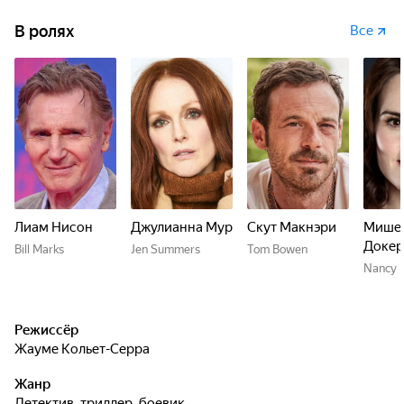
В ролях
Все
Лиам Нисон
Джулианна Мур
Скут Макнэри
Мише
Докер
Bill Marks
Jen Summers
Tom Bowen
Nancy
Режиссёр
Жауме Кольет-Серра
Жанр
детектив, триллер, боевик