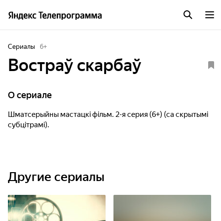
Сериалы
6
+
Востраў скарбаў
O сериале
Шматсерыйны мастацкі фільм. 2-я серия (6+) (са скрытымі
субцітрамі).
Другие сериалы