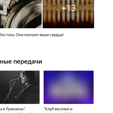
+
13
Востока. Они покорят ваши сердца!
ьные передачи
а в Лужниках".
"Клуб веселых и