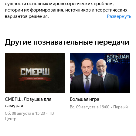
сущности основных мировоззренческих проблем,
истории их формирования, источников и теоретических
вариантов решения.
Развернуть
Результат прохождения курса: знание основных вех
исторического развития философской мысли, понимание
Другие познавательные передачи
их значения для современного человека, конкретные
знания основных положений и принципов философской
науки, общества и человеческого мышления, освоение
приемов критики и аргументации, умение творчески
применять положения и выводы научной философии в
жизни.
СМЕРШ. Ловушка для
Большая игра
самурая
вс, 09 августа
в 16:00
•
Первый
сб, 08 августа
в 15:20
•
ТВ
Центр