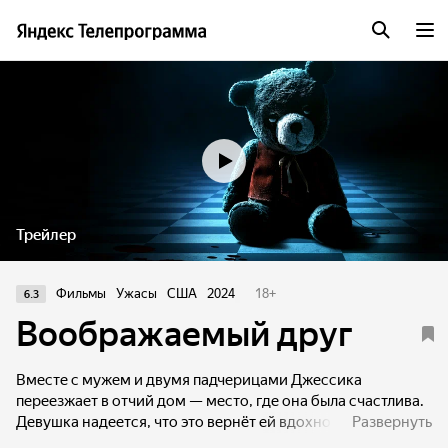
Трейлер
Фильмы
Ужасы
США
2024
18
+
6.3
Воображаемый друг
Вместе с мужем и двумя падчерицами Джессика
переезжает в отчий дом — место, где она была счастлива.
Девушка надеется, что это вернёт ей вдохновение
Развернуть
для продолжения серии детских книг, а девочкам