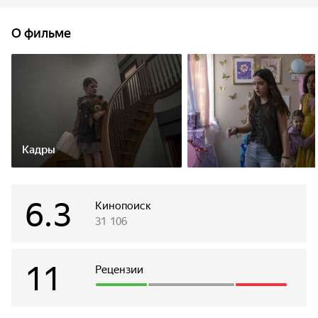
поможет прийти в себя после того, как их родной матери
было диагностировано психическое заболевание.
О фильме
Младшенькая находит в подвале плюшевого медвежонка
и теперь целыми днями играет с ним в игры, как вскоре
выяснится, далеко не безобидные.
Кадры
6.3
Кинопоиск
31 106
11
Рецензии