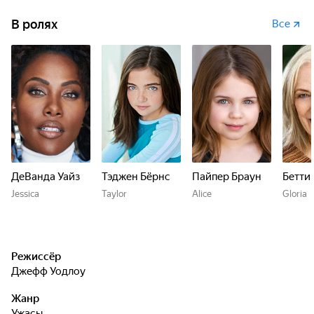
В ролях
Все
ДеВанда Уайз
Тэджен Бёрнс
Пайпер Браун
Бетти
Jessica
Taylor
Alice
Gloria
Режиссёр
Джефф Уодлоу
Жанр
ужасы