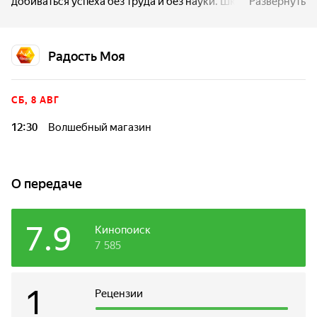
добиваться успеха без труда и без науки. Школьник
Развернуть
убеждается, что никакое волшебство не заменит труда и
усердия.
Радость Моя
СБ, 8 АВГ
12:30
Волшебный магазин
О передаче
7.9
Кинопоиск
7 585
1
Рецензии