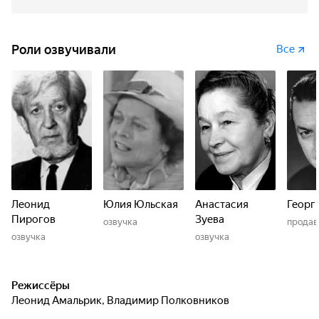
Роли озвучивали
Все
Леонид
Юлия Юльская
Анастасия
Георг
Пирогов
Зуева
озвучка
продав
озвучка
озвучка
Режиссёры
Леонид Амальрик
,
Владимир Полковников