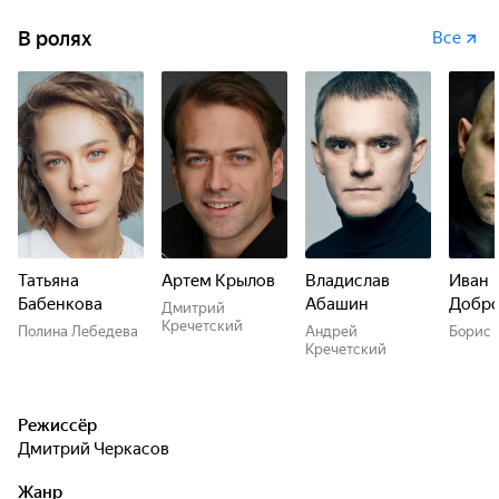
В ролях
Все
Татьяна
Артем Крылов
Владислав
Иван
Бабенкова
Абашин
Добро
Дмитрий
Кречетский
Полина Лебедева
Андрей
Борис
Кречетский
Режиссёр
Дмитрий Черкасов
Жанр