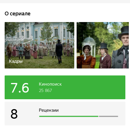
имуществом покойного дворянина. Хозяином юной
красавицы становится сосед и злейший враг Головина,
O сериале
жестокий и порочный граф Андрей Кречетский…
Кадры
7.6
Кинопоиск
25 867
8
Рецензии