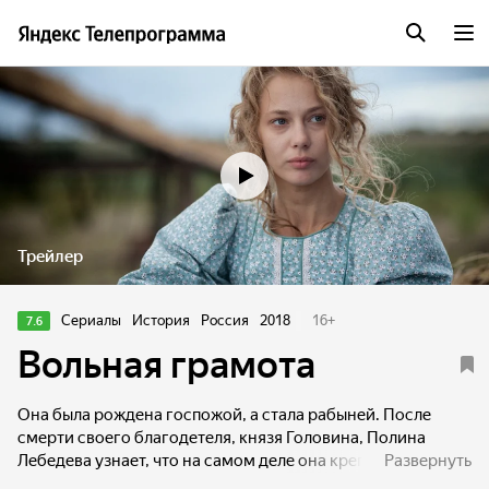
Трейлер
Сериалы
История
Россия
2018
16
+
7.6
Вольная грамота
Она была рождена госпожой, а стала рабыней. После
смерти своего благодетеля, князя Головина, Полина
Лебедева узнает, что на самом деле она крепостная и
Развернуть
теперь будет продана с аукциона вместе с другим