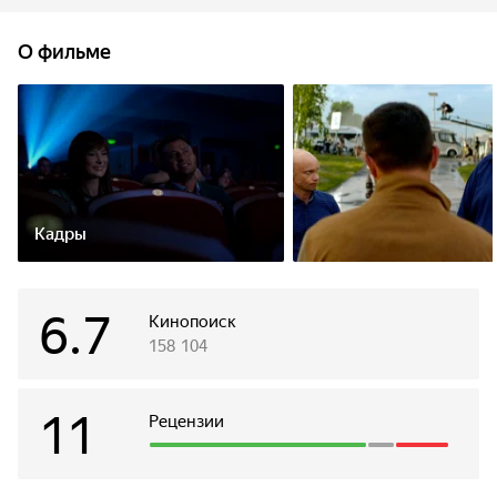
из вертолета в бассейн. Когда он внезапно становится
наследником огромного состояния, бизнес-партнер
О фильме
его отца предлагает ему заманчивый спор, от которого
Тимур не в силах отказаться, не зная, что это решение
станет судьбоносным.
Кадры
6.7
Кинопоиск
158 104
11
Рецензии