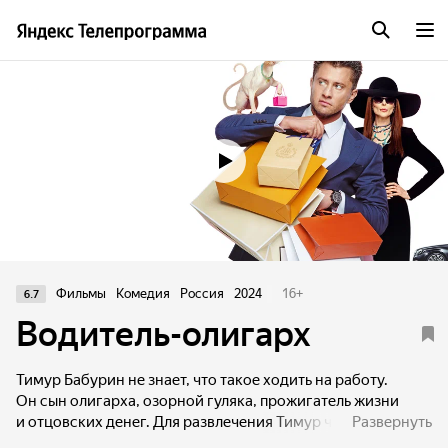
Трейлер
Фильмы
Комедия
Россия
2024
16
+
6.7
Водитель-олигарх
Тимур Бабурин не знает, что такое ходить на работу.
Он сын олигарха, озорной гуляка, прожигатель жизни
и отцовских денег. Для развлечения Тимур часто
Развернуть
заключает экзотические пари — например, выпрыгнуть