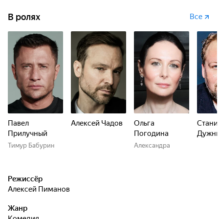
В ролях
Все
Павел
Алексей Чадов
Ольга
Стани
Прилучный
Погодина
Дужн
Тимур Бабурин
Александра
Режиссёр
Алексей Пиманов
Жанр
комедия