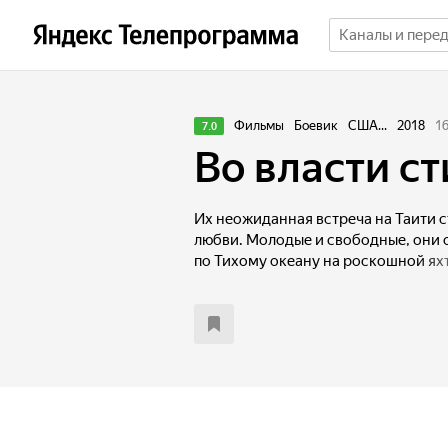
Фильмы
Боевик
США...
2018
1
7.0
Во власти с
Их неожиданная встреча на Таити 
любви. Молодые и свободные, они 
по Тихому океану на роскошной ях
настигает один из самых мощных ур
не только их будущее, но и сама жи
стихии…