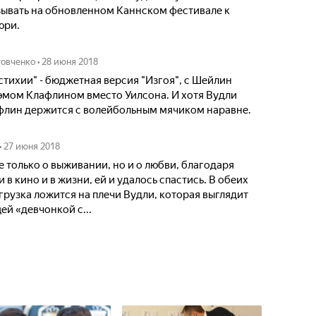
зывать на обновленном Каннском фестивале к
юри.
товченко
•
28 июня 2018
стихии" - бюджетная версия "Изгоя", с Шейлин
эмом Клафлином вместо Уилсона. И хотя Вудли
афлин держится с волейбольным мячиком наравне.
•
27 июня 2018
 только о выживании, но и о любви, благодаря
 в кино и в жизни, ей и удалось спастись. В обеих
рузка ложится на плечи Вудли, которая выглядит
й «девчонкой с...