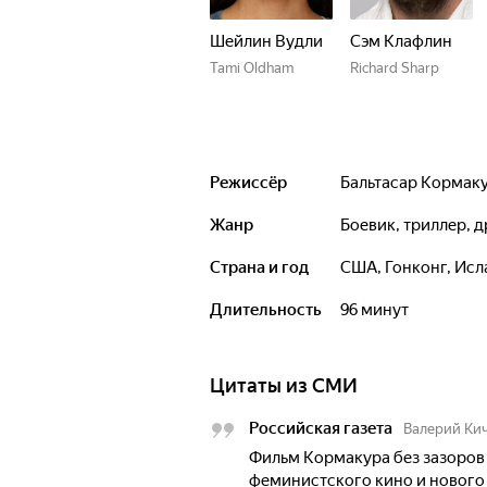
Шейлин Вудли
Сэм Клафлин
Tami Oldham
Richard Sharp
Режиссёр
Бальтасар Кормак
Жанр
боевик, триллер,
Страна и год
США, Гонконг, Исл
Длительность
96 минут
Цитаты из СМИ
Российская газета
Валерий Ки
Фильм Кормакура без зазоров
феминистского кино и нового 