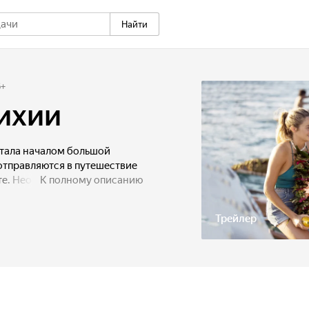
Найти
6
+
тихии
стала началом большой
отправляются в путешествие
те. Неожиданно судно
К полному описанию
аганов в истории, и отныне
знь находится во власти
Трейлер