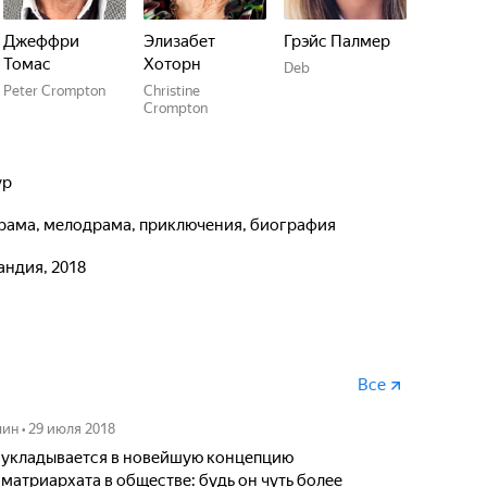
Джеффри
Элизабет
Грэйс Палмер
Томас
Хоторн
Deb
Peter Crompton
Christine
Crompton
ур
 драма, мелодрама, приключения, биография
андия, 2018
Все
чин
•
29 июля 2018
 укладывается в новейшую концепцию
матриархата в обществе: будь он чуть более