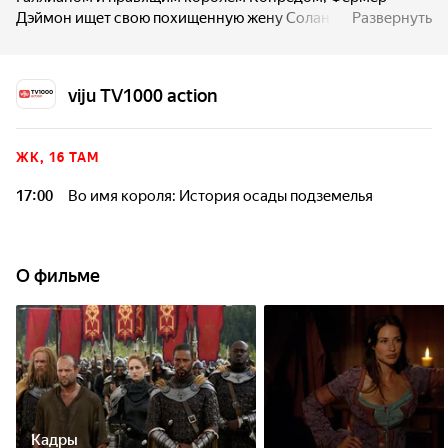
Дэймон ищет свою похищенную жену Солану и попутно
Развернуть
мстит за смерть своего сына, убитого воинами-зверями
Крагами.
viju TV1000 action
ЖК, 16 ТАМ
17:00
Во имя короля: История осады подземелья
О фильме
Кадры