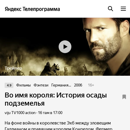
Трейлер
Фильмы
Фэнтези
Германия...
2006
16
+
4.9
Во имя короля: История осады
подземелья
viju TV1000 action · 16 там в 17:00
На фоне войны в королевстве Эхб между зловещим
Галлианом и правящим королем Конредом, Фермер