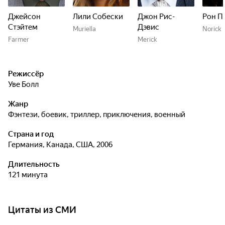
Джейсон
Лили Собески
Джон Рис-
Рон П
Стэйтем
Дэвис
Muriella
Norick
Farmer
Merick
Режиссёр
Уве Болл
Жанр
фэнтези, боевик, триллер, приключения, военный
Страна и год
Германия, Канада, США, 2006
Длительность
121 минута
Цитаты из СМИ