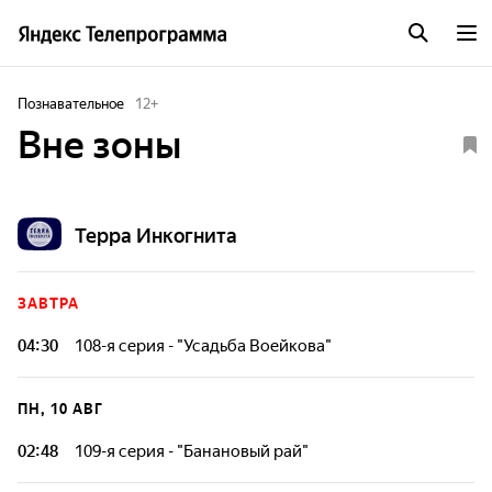
Познавательное
12
+
Вне зоны
Терра Инкогнита
ЗАВТРА
04:30
108-я серия - "Усадьба Воейкова"
Мы приглашаем Вас вместе с нами полюбоваться
осенними красками Пензенской и Рязанской областей, а
ПН, 10 АВГ
заодно - познакомиться с довольно любопытными
историческими объектами, само существование которых
02:48
109-я серия - "Банановый рай"
многим из нас может показаться весьма удивительным!
Давненько нами овладевало желание сбежать от