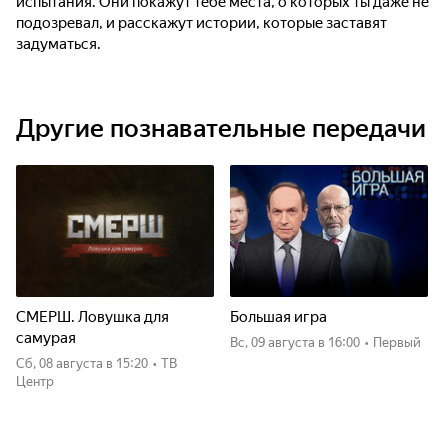
испытания. Они покажут тебе места, о которых ты даже не
подозревал, и расскажут истории, которые заставят
задуматься.
Другие познавательные передачи
СМЕРШ. Ловушка для
Большая игра
самурая
вс, 09 августа
в 16:00
•
Первый
сб, 08 августа
в 15:20
•
ТВ
Центр