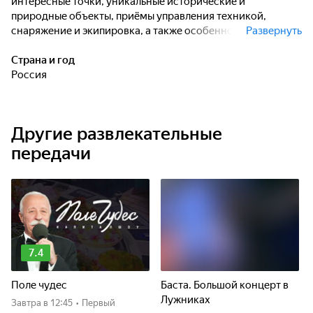
интересные точки, уникальные исторические и
природные объекты, приёмы управления техникой,
снаряжение и экипировка, а также особенности
Развернуть
выживания в дикой природе.
Страна и год
Россия
Другие развлекательные
передачи
7.4
Поле чудес
Баста. Большой концерт в
Лужниках
Завтра
в 12:45
•
Первый