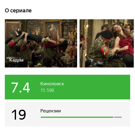
знают себе цену и готовы пойти на всё, чтобы добиться
популярности. До сих пор Тори считала, что у неё нет
O сериале
особых талантов и была согласна жить в тени своей
старшей сестры Трины. Но всё изменится, если Тори
сможет совладать со своим талантом, славой и увидеть
себя в новом свете. Но Голливудская средняя школа, это
всё же школа, а Тори Вега новая ученица. Теперь Тори
надо будет сделать домашнюю работу, завести друзей и
привлечь внимание самого красивого мальчика школы.
Кадры
7.4
Кинопоиск
15 598
19
Рецензии