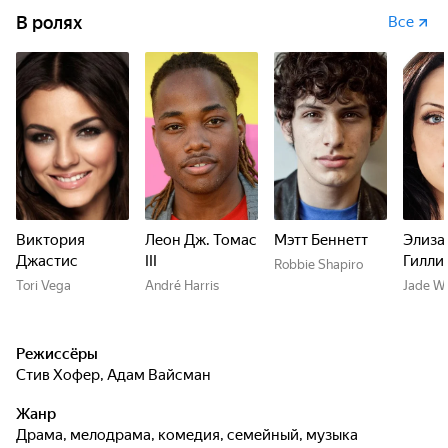
В ролях
Все
Виктория
Леон Дж. Томас
Мэтт Беннетт
Элиза
Джастис
III
Гилли
Robbie Shapiro
Tori Vega
André Harris
Jade W
Режиссёры
Стив Хофер
,
Адам Вайсман
Жанр
драма, мелодрама, комедия, семейный, музыка